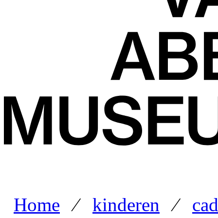
Home
⁄
kinderen
⁄
cad