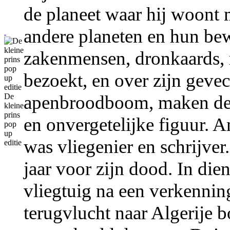
de planeet waar hij woont 
andere planeten en hun bewo
zakenmensen, dronkaards, 
bezoekt, en over zijn geve
apenbroodboom, maken de k
De
kleine
prins
en onvergetelijke figuur. 
pop
up
was vliegenier en schrijver
editie
jaar voor zijn dood. In die
vliegtuig na een verkennin
terugvlucht naar Algerije 