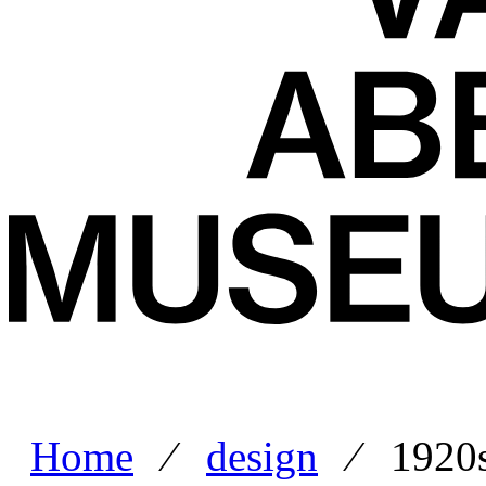
Home
⁄
design
⁄ 1920s 