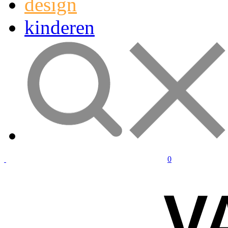
design
kinderen
0