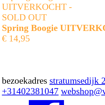
Spring Boogie UITVER
€ 14,95
bezoekadres
stratumsedijk 
+31402381047
webshop@v