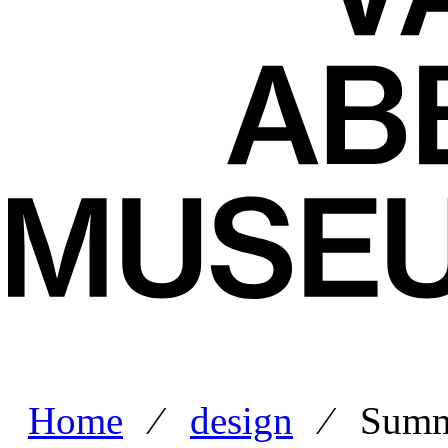
Home
⁄
design
⁄ Summe