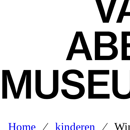
Home
⁄
kinderen
⁄ Wint