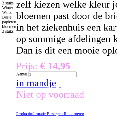
zelf kiezen welke kleur j
Winter
bloemen past door de b
Waltz -
Bosje
papieren
in het ziekenhuis een ka
bloemen
3 stuks
op sommige afdelingen k
Dan is dit een mooie opl
Prijs:
€ 14,95
Aantal
in mandje
Niet op voorraad
Productinformatie
Bezorgen
Retourneren