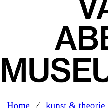
Home
⁄
kunst & theorie