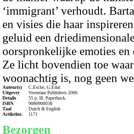
‘immigrant’ verhoudt. Bartan
en visies die haar inspirere
geluid een driedimensionale
oorspronkelijke emoties en 
Ze licht bovendien toe waa
woonachtig is, nog geen wer
Auteur(s)
C.Esche, G.Eilat
Uitgever
Veenman Publishers 2006
Details
55 p. Ill. Paperback.
ISBN
9086900038
Taal
Dutch & English
Artikelnr.
1171
Bezorgen