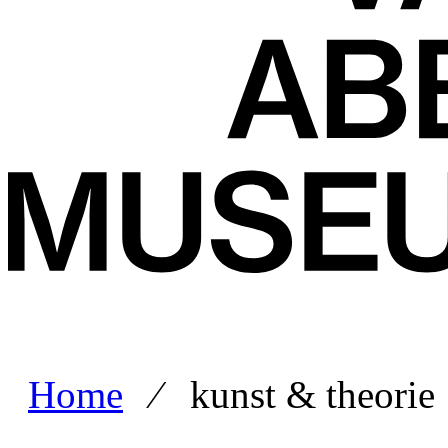
Home
⁄ kunst & theorie